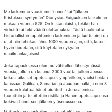
Me laskemme vuosimme "ennen" tai "jälkeen
Kristuksen syntymän" Dionysios Exiguuksen laskelman
mukaan vuonna 525. On kiistanalaista, tekikö hän
virheitä tai teki vääriä olettamuksia. Tästä huolimatta
historiallisten tapahtumien laskeminen ja luettelointi on
ollut niin tehokas lähes 1000 vuoden ajan, että, kuten
hyvin tiedetään, sitä käytetään nykyään
maailmanlaajuisesti
Joka tapauksessa olemme vähitellen lähestymässä
vuosia, jolloin on kulunut 2000 vuotta, jolloin Jeesus
kokosi aikuiset opetuslapset ympärilleen, vaelsi heidän
kanssaan Galilean, Samarian ja Juudean halki ja noin 3
vuoden kuluttua hänet pidätettiin Jerusalemissa,
tuomittiin ja teloitettiin ristillä ja Hänen opetuslapsensa
kokivat hänet sen jälkeen ylösnousseena.
Matteuksen evankeliumissa ovat ylösnousseen