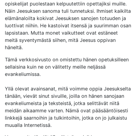
opiskelijat puolestaan ​​kelpuutettiin opettajiksi muille.
Näin Jeesuksen sanoma tuli tunnetuksi. Ihmiset kaikilta
elämänaloilta kokivat Jeesuksen sanojen totuuden ja
luottivat niihin. He kastoivat itsensä ja suurimman osan
lapsistaan. Mutta monet vaikutteet ovat estäneet
meitä syventymästä siihen, mitä Jeesus oppivan
häneltä.
Tämä verkkosivusto on omistettu hänen opetuksilleen
sellaisina kuin ne on välitetty meille neljässä
evankeliumissa.
Yllä olevat avainsanat, mitä voimme oppia Jeesukselta
tänään, vievät sinut sivuille, joilla on hänen sanojaan
evankeliumeista ja teksteistä, jotka selittävät niitä
meidän aikaamme varten. Nämä ovat pääsääntöisesti
linkkejä saarnoihin ja tulkintoihin, jotka on jo julkaistu
muualla Internetissä.