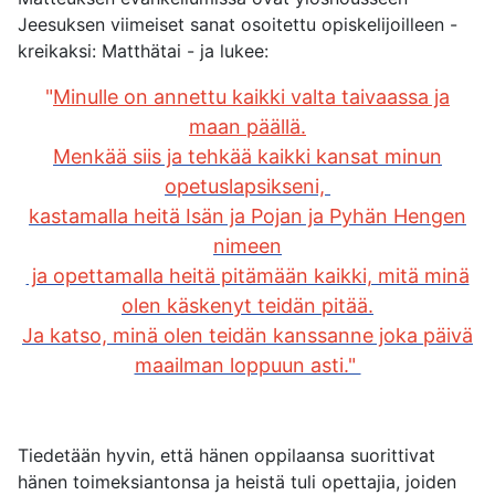
Jeesuksen viimeiset sanat osoitettu opiskelijoilleen -
kreikaksi: Matthätai - ja lukee:
"
Minulle on annettu kaikki valta taivaassa ja
maan päällä.
Menkää siis ja tehkää kaikki kansat minun
opetuslapsikseni,
kastamalla heitä Isän ja Pojan ja Pyhän Hengen
nimeen
ja opettamalla heitä pitämään kaikki, mitä minä
olen käskenyt teidän pitää.
Ja katso, minä olen teidän kanssanne joka päivä
maailman loppuun asti."
Tiedetään hyvin, että hänen oppilaansa suorittivat
hänen toimeksiantonsa ja heistä tuli opettajia, joiden