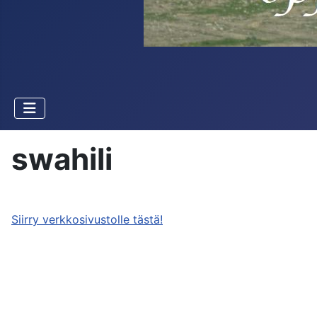
swahili
Siirry verkkosivustolle tästä!