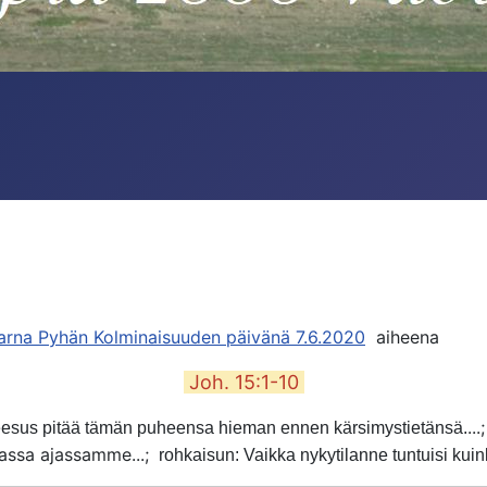
arna Pyhän Kolminaisuuden päivänä 7.6.2020
aiheena
Joh. 15:1-10
...
esus pitää tämän puheensa hieman ennen kärsimystietänsä.
massa ajassamme...;
rohkaisun: Vaikka nykytilanne tuntuisi kui