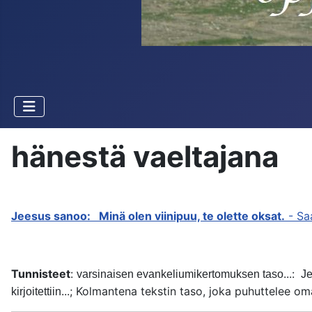
hänestä vaeltajana
Jeesus sanoo: Minä olen viinipuu, te olette oksat.
- Sa
Tunnisteet
:
...:
varsinaisen evankeliumikertomuksen taso
Je
...; Kolmantena tekstin taso, joka puhuttelee o
kirjoitettiin